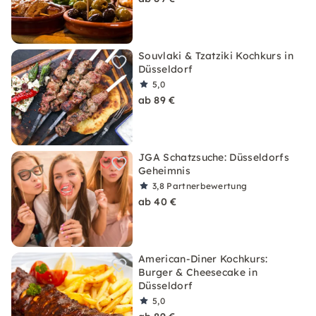
Souvlaki & Tzatziki Kochkurs in
Düsseldorf
5,0
ab 89 €
JGA Schatzsuche: Düsseldorfs
Geheimnis
3,8
Partnerbewertung
ab 40 €
American-Diner Kochkurs:
Burger & Cheesecake in
Düsseldorf
5,0