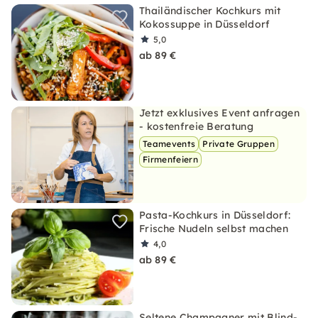
Thailändischer Kochkurs mit
Kokossuppe in Düsseldorf
5,0
ab 89 €
Jetzt exklusives Event anfragen
- kostenfreie Beratung
Teamevents
Private Gruppen
Firmenfeiern
Pasta-Kochkurs in Düsseldorf:
Frische Nudeln selbst machen
4,0
ab 89 €
Seltene Champagner mit Blind-