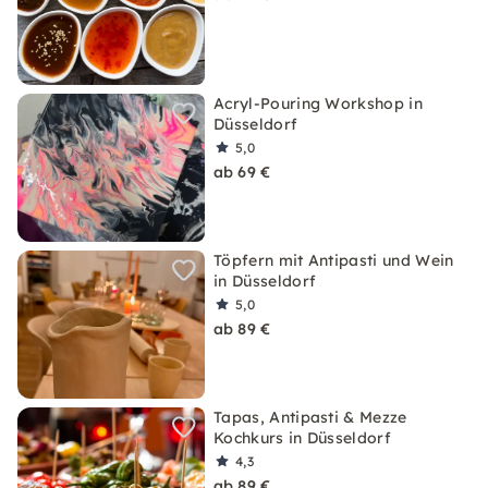
Acryl-Pouring Workshop in
Düsseldorf
5,0
ab 69 €
Töpfern mit Antipasti und Wein
in Düsseldorf
5,0
ab 89 €
Tapas, Antipasti & Mezze
Kochkurs in Düsseldorf
4,3
ab 89 €