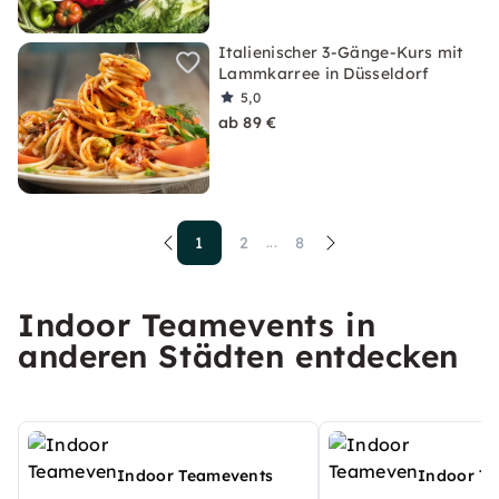
Italienischer 3-Gänge-Kurs mit
Lammkarree in Düsseldorf
5,0
ab 89 €
1
2
8
...
Indoor Teamevents in
anderen Städten entdecken
Indoor Teamevents
Indoor T