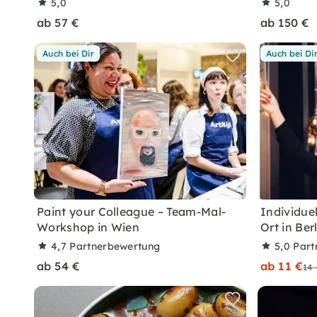
5,0
5,0
ab 57 €
ab 150 €
Auch bei Dir
Auch bei Di
Paint your Colleague – Team-Mal-
Individue
Workshop in Wien
Ort in Ber
4,7
Partnerbewertung
5,0
Part
ab 54 €
ab 11 €
14