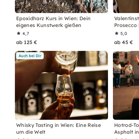
Epoxidharz Kurs in Wien: Dein
Valentins
eigenes Kunstwerk gießen
Prosecco 
4,7
5,0
ab 125 €
ab 45 €
Auch bei Dir
Whisky Tasting in Wien: Eine Reise
Hotrod-To
um die Welt
Asphalt i