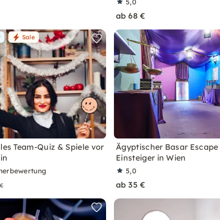
5,0
ab 68 €
r
Sale
lles Team-Quiz & Spiele vor
Ägyptischer Basar Escape
lin
Einsteiger in Wien
nerbewertung
5,0
ab 35 €
 €