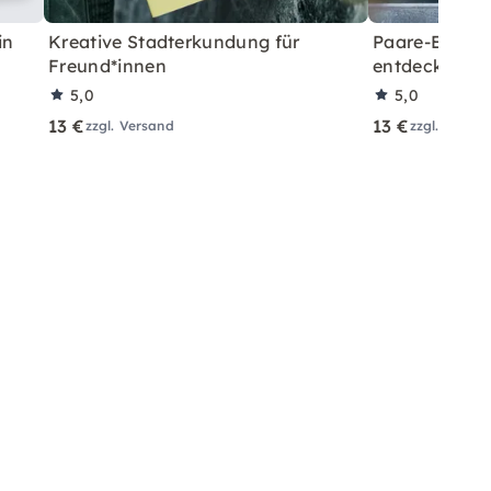
in
Kreative Stadterkundung für
Paare-Erkund
Freund*innen
entdecken
5,0
5,0
13 €
13 €
zzgl. Versand
zzgl. Versa