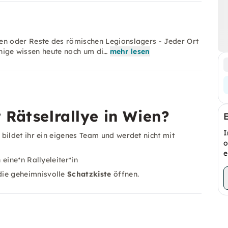
n oder Reste des römischen Legionslagers - Jeder Ort
enige wissen heute noch um di…
mehr lesen
r
Rätselrallye in Wien?
I
 bildet ihr ein eigenes Team und werdet nicht mit
o
e
eine*n Rallyeleiter*in
die geheimnisvolle
Schatzkiste
öffnen.