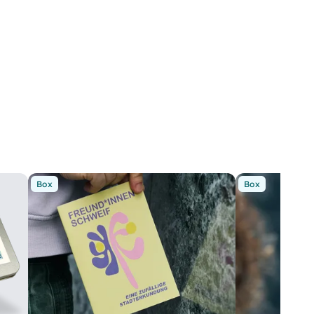
Box
Box