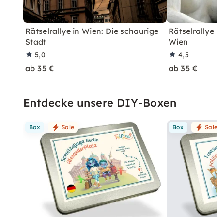
Rätselrallye in Wien: Die schaurige
Rätselrallye
Stadt
Wien
5,0
4,5
ab 35 €
ab 35 €
Entdecke unsere DIY-Boxen
Box
Sale
Box
Sal