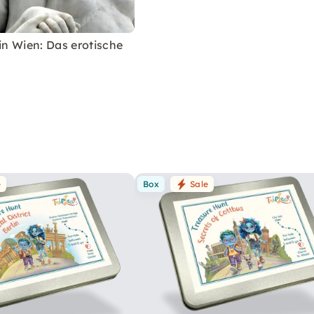
 in Wien: Das erotische
e
Box
Sale