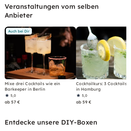
Veranstaltungen vom selben
erleben, welches Du so schnell nicht vergessen
wirst.
Anbieter
Auch bei Dir
Mixe drei Cocktails wie ein
Cocktailkurs: 3 Cocktails 
Barkeeper in Berlin
in Hamburg
5,0
5,0
ab 57 €
ab 59 €
Entdecke unsere DIY-Boxen