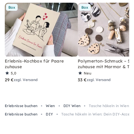
Box
Box
Erlebnis-Kochbox für Paare
Polymerton-Schmuck – Set
zuhause
zuhause mit Marmor & Ter
5,0
Neu
29 €
33 €
zzgl. Versand
zzgl. Versand
Erlebnisse buchen
Wien
DIY Wien
Tasche häkeln in Wien: 
Erlebnisse buchen
DIY
Tasche häkeln in Wien: Dein DIY-Access