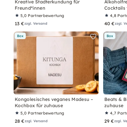
Kreative Stadterkundung für
Alkoholfre
Freund*innen
Cocktails
5,0
Partnerbewertung
4,8
Part
13 €
40 €
zzgl. Versand
zzgl. 
Box
Box
Kongolesisches veganes Madesu –
Beats & B
Kochbox für zuhause
zuhause
5,0
Partnerbewertung
4,7
Part
28 €
29 €
zzgl. Versand
zzgl. V