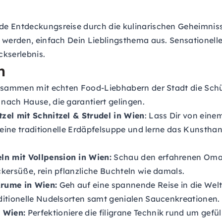
e Entdeckungsreise durch die kulinarischen Geheimnisse
t werden, einfach Dein Lieblingsthema aus. Sensationel
kserlebnis.
n
 zusammen mit echten Food-Liebhabern der Stadt die Sc
nach Hause, die garantiert gelingen.
zel mit Schnitzel & Strudel in Wien
: Lass Dir von eine
re eine traditionelle Erdäpfelsuppe und lerne das Kuns
n mit Vollpension in Wien:
Schau den erfahrenen Oma-B
kersüße, rein pflanzliche Buchteln wie damals.
Krume
in Wien:
Geh auf eine spannende Reise in die Wel
ditionelle Nudelsorten samt genialen Saucenkreationen.
 Wien:
Perfektioniere die filigrane Technik rund um gefü