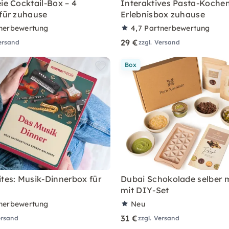
ie Cocktail-Box – 4
Interaktives Pasta-Kochen
 für zuhause
Erlebnisbox zuhause
nerbewertung
4,7
Partnerbewertung
29 €
Versand
zzgl. Versand
Box
ites: Musik-Dinnerbox für
Dubai Schokolade selber
mit DIY-Set
nerbewertung
Neu
31 €
ersand
zzgl. Versand