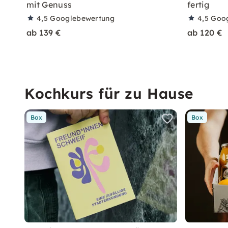
mit Genuss
fertig
4,5
Googlebewertung
4,5
Goo
ab 139 €
ab 120 €
Kochkurs für zu Hause
Box
Box