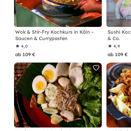
Wok & Stir-Fry Kochkurs in Köln –
Sushi Koch
Saucen & Currypasten
& Co.
4,0
4,9
ab 109 €
ab 109 €