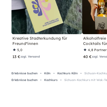
Kreative Stadterkundung für
Alkoholfreie
Freund*innen
Cocktails fü
5,0
4,8
Partne
13 €
40 €
zzgl. Versand
zzgl. Vers
Erlebnisse buchen
Köln
Kochkurs Köln
Sichuan-Kochku
Erlebnisse buchen
Kochkurs
Sichuan-Kochkurs mit Wok-Te