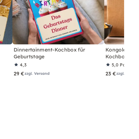
Dinnertainment-Kochbox für
Kongolesisch
Geburtstage
Kochbox für 
4,3
5,0
Partner
29 €
23 €
zzgl. Versand
zzgl. Versa