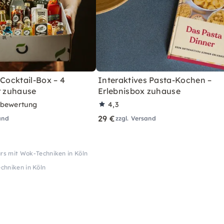
 Cocktail-Box – 4
Interaktives Pasta-Kochen –
r zuhause
Erlebnisbox zuhause
rbewertung
4,3
29 €
and
zzgl. Versand
rs mit Wok-Techniken in Köln
chniken in Köln