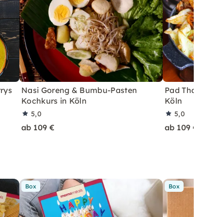
rrys
Nasi Goreng & Bumbu-Pasten
Pad Thai & Th
Kochkurs in Köln
Köln
5,0
5,0
ab 109 €
ab 109 €
Box
Box