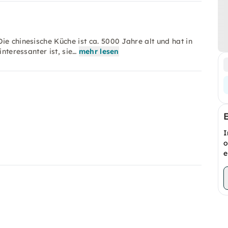
e chinesische Küche ist ca. 5000 Jahre alt und hat in
nteressanter ist, sie…
mehr lesen
I
o
e