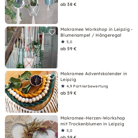
ab 38 €
Makramee Workshop in Leipzig -
Blumenampel / Hängeregal
5,0
ab 59 €
Makramee Adventskalender in
Leipzig
4,9
Partnerbewertung
ab 59 €
Makramee-Herzen-Workshop
mit Trockenblumen in Leipzig
5,0
ab 59 €