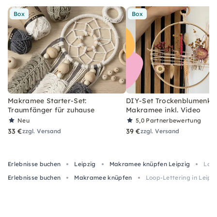
Box
Box
Makramee Starter-Set:
DIY-Set Trockenblumenkra
Traumfänger für zuhause
Makramee inkl. Video
Neu
5,0
Partnerbewertung
33 €
39 €
zzgl. Versand
zzgl. Versand
Erlebnisse buchen
Leipzig
Makramee knüpfen Leipzig
Loop
Erlebnisse buchen
Makramee knüpfen
Loop-Lettering in Leipz