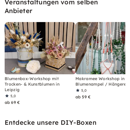
Veranstaltungen vom selben
inspirieren.
Anbieter
Blumenbox-Workshop mit
Makramee Workshop in Le
Trocken- & Kunstblumen in
Blumenampel / Hängereg
Leipzig
5,0
5,0
ab 59 €
ab 69 €
Entdecke unsere DIY-Boxen