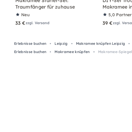
Makramee Starter-Set:
DIY-Set Tro
Traumfänger für zuhause
Makramee in
Neu
5,0
Partne
33 €
39 €
zzgl. Versand
zzgl. Vers
Erlebnisse buchen
Leipzig
Makramee knüpfen Leipzig
Erlebnisse buchen
Makramee knüpfen
Makramee-Spiegel W