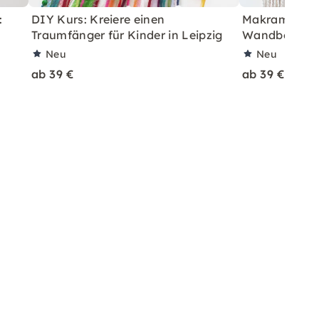
:
DIY Kurs: Kreiere einen
Makramee Wor
Traumfänger für Kinder in Leipzig
Wandbehang
Neu
Neu
ab 39 €
ab 39 €