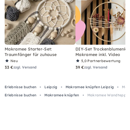
Makramee Starter-Set:
DIY-Set Trockenblumenkra
Traumfänger für zuhause
Makramee inkl. Video
Neu
5,0
Partnerbewertung
33 €
39 €
zzgl. Versand
zzgl. Versand
Erlebnisse buchen
Leipzig
Makramee knüpfen Leipzig
Mak
Erlebnisse buchen
Makramee knüpfen
Makramee Wandteppich-