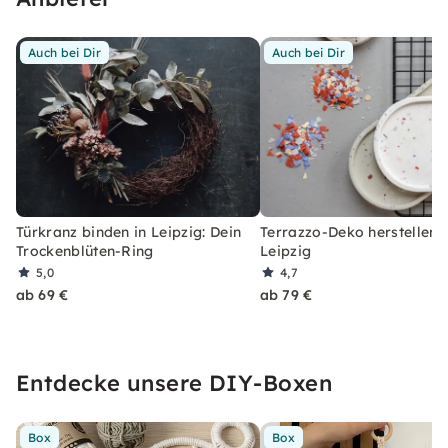
Auch bei Dir
Auch bei Dir
Türkranz binden in Leipzig: Dein
Terrazzo-Deko herstellen i
Trockenblüten-Ring
Leipzig
5,0
4,7
ab 69 €
ab 79 €
Entdecke unsere DIY-Boxen
Box
Box