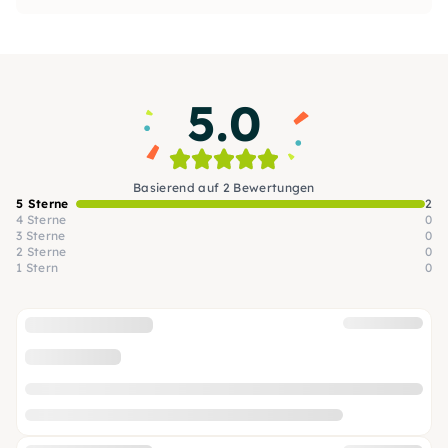
mehr man sie nutzt, desto mehr entsteht.“
entwickelte sich der Wunsch DIY Lovers zu
inspirieren.
5.0
Basierend auf 2 Bewertungen
5 Sterne
2
4 Sterne
0
3 Sterne
0
2 Sterne
0
1 Stern
0