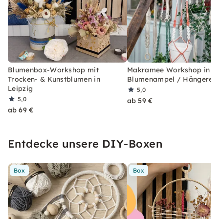
Blumenbox-Workshop mit
Makramee Workshop in Le
Trocken- & Kunstblumen in
Blumenampel / Hängereg
Leipzig
5,0
5,0
ab 59 €
ab 69 €
Entdecke unsere DIY-Boxen
Box
Box