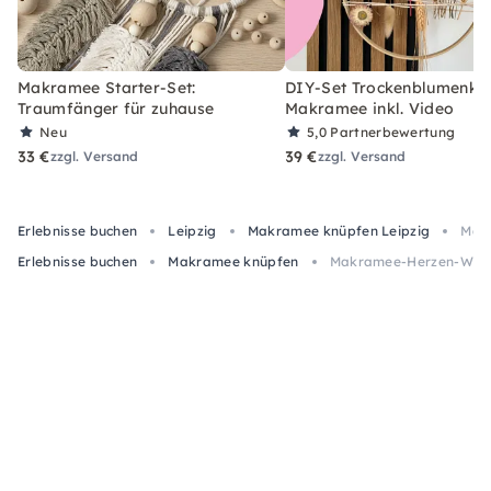
Makramee Starter-Set:
DIY-Set Trockenblumenkra
Traumfänger für zuhause
Makramee inkl. Video
Neu
5,0
Partnerbewertung
33 €
39 €
zzgl. Versand
zzgl. Versand
Erlebnisse buchen
Leipzig
Makramee knüpfen Leipzig
Makr
Erlebnisse buchen
Makramee knüpfen
Makramee-Herzen-Works