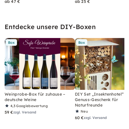
ab 47 €
ab 25 €
Entdecke unsere DIY-Boxen
Box
Box
Weinprobe-Box für zuhause –
DIY Set „Insektenhotel“ –
deutsche Weine
Genuss-Geschenk für
Naturfreunde
4,3
Googlebewertung
Neu
59 €
zzgl. Versand
60 €
zzgl. Versand