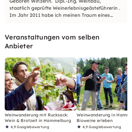
Geboren Winzerin. Dipl.-Ing. Weinbau,
staatlich geprüfte Weinerlebnisgeästeführerin .
Im Jahr 2011 habe ich meinen Traum eines
eigenen Weinguts verwirklicht. Mit viel
Begeisterung führe ich gerne durch unsere
Veranstaltungen vom selben
Bioweinberge und Weinkeller.
Anbieter
Weinwanderung mit Rucksack:
Weinwanderung in Hamme
Wein & Brotzeit in Hammelburg
Bioweine erleben
4,9
Googlebewertung
4,9
Googlebewertung