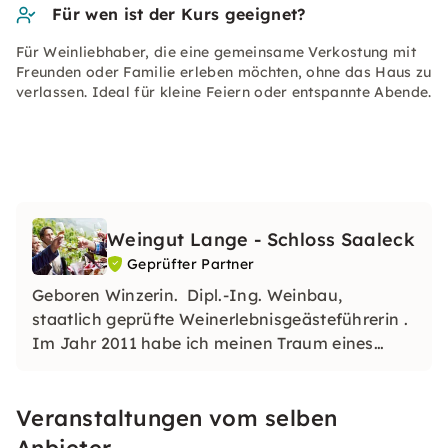
Für wen ist der Kurs geeignet?
Für Weinliebhaber, die eine gemeinsame Verkostung mit
Freunden oder Familie erleben möchten, ohne das Haus zu
verlassen. Ideal für kleine Feiern oder entspannte Abende.
Weingut Lange - Schloss Saaleck
Geprüfter Partner
Geboren Winzerin. Dipl.-Ing. Weinbau,
staatlich geprüfte Weinerlebnisgeästeführerin .
Im Jahr 2011 habe ich meinen Traum eines
eigenen Weinguts verwirklicht. Mit viel
Begeisterung führe ich gerne durch unsere
Veranstaltungen vom selben
Bioweinberge und Weinkeller.
Anbieter