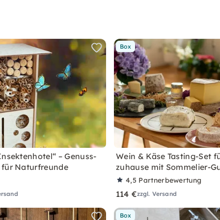
Box
Insektenhotel“ – Genuss-
Wein & Käse Tasting-Set f
für Naturfreunde
zuhause mit Sommelier-G
4,5
Partnerbewertung
114 €
ersand
zzgl. Versand
Box