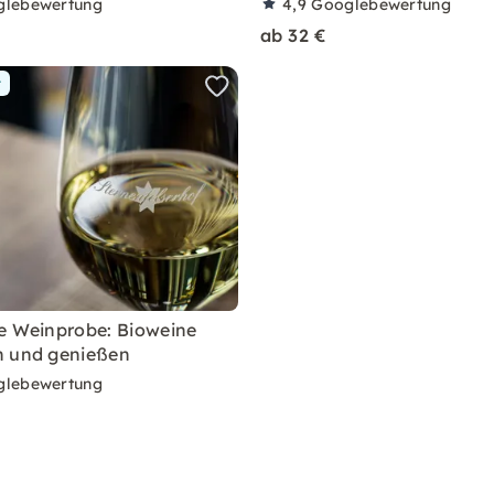
glebewertung
4,9
Googlebewertung
ab 32 €
r
e Weinprobe: Bioweine
n und genießen
glebewertung