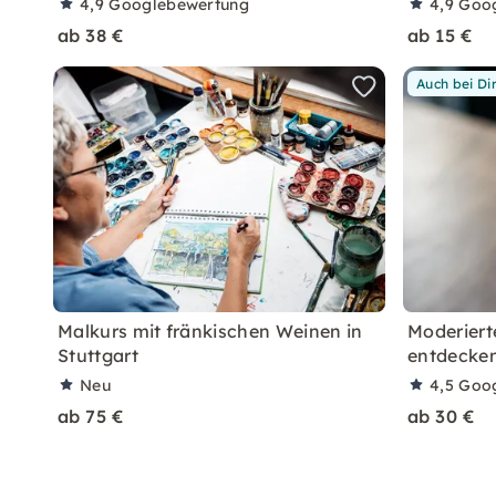
4,9
Googlebewertung
4,9
Goo
ab 38 €
ab 15 €
Auch bei Di
Malkurs mit fränkischen Weinen in
Moderiert
Stuttgart
entdecke
Neu
4,5
Goo
ab 75 €
ab 30 €