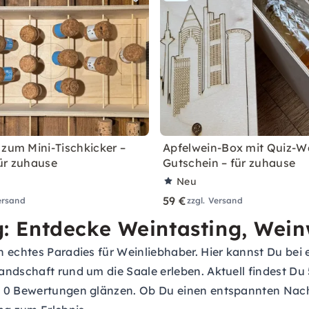
 zum Mini-Tischkicker –
Apfelwein-Box mit Quiz-W
ür zuhause
Gutschein – für zuhause
Neu
59 €
ersand
zzgl. Versand
: Entdecke Weintasting, Wei
n echtes Paradies für Weinliebhaber. Hier kannst Du bei
andschaft rund um die Saale erleben. Aktuell findest D
t 0 Bewertungen glänzen. Ob Du einen entspannten Nach