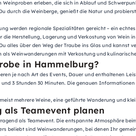
Weinproben erleben, die sich in Ablauf und Schwerpun
Du durch die Weinberge, genießt die Natur und probiers
g werden regionale Spezialitäten gereicht – ein echtes 
 die Herstellung, Lagerung und Verkostung von Wein i
 Du alles über den Weg der Traube ins Glas und kannst v
m als Weinwanderungen mit Verkostung und kulinarischen
nprobe in Hammelburg?
eren je nach Art des Events, Dauer und enthaltenen Leis
e und 3 Stunden 30 Minuten. Die genauen Informationen
eist mehrere Weine, eine geführte Wanderung und klein
 als Teamevent planen
rragend als Teamevent. Die entspannte Atmosphäre bei
rs beliebt sind Weinwanderungen, bei denen Ihr gemei