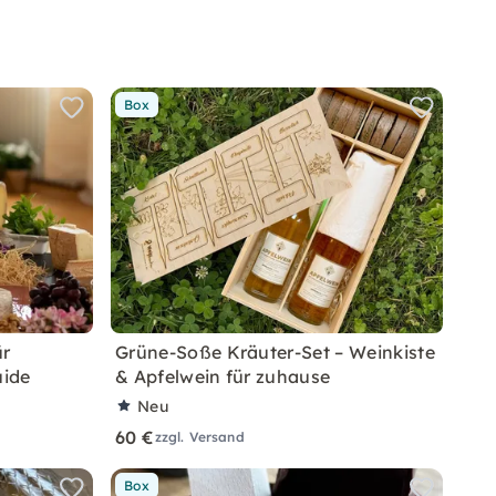
Box
ür
Grüne-Soße Kräuter-Set – Weinkiste
uide
& Apfelwein für zuhause
Neu
60 €
zzgl. Versand
Box