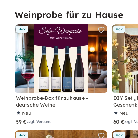
Weinprobe für zu Hause
Box
Box
Weinprobe-Box für zuhause –
DIY Set „
deutsche Weine
Geschenk 
Neu
Neu
59 €
60 €
zzgl. Versand
zzgl. V
Box
Box