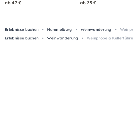
ab 47 €
ab 25 €
Erlebnisse buchen
Hammelburg
Weinwanderung
Weinprob
Erlebnisse buchen
Weinwanderung
Weinprobe & Kellerführung