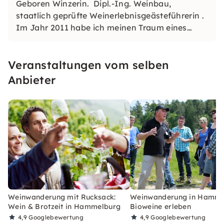
Geboren Winzerin. Dipl.-Ing. Weinbau,
staatlich geprüfte Weinerlebnisgeästeführerin .
Im Jahr 2011 habe ich meinen Traum eines
eigenen Weinguts verwirklicht. Mit viel
Begeisterung führe ich gerne durch unsere
Veranstaltungen vom selben
Bioweinberge und Weinkeller.
Anbieter
Weinwanderung mit Rucksack:
Weinwanderung in Hamme
Wein & Brotzeit in Hammelburg
Bioweine erleben
4,9
Googlebewertung
4,9
Googlebewertung