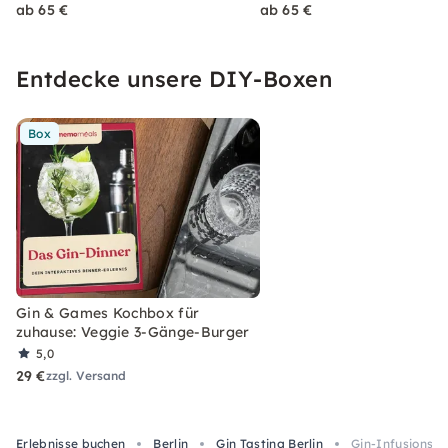
ab 65 €
ab 65 €
Entdecke unsere DIY-Boxen
Box
Gin & Games Kochbox für
zuhause: Veggie 3-Gänge-Burger
5,0
29 €
zzgl. Versand
Erlebnisse buchen
Berlin
Gin Tasting Berlin
Gin-Infusions-W