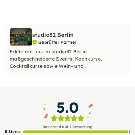
studio32 Berlin
Geprüfter Partner
Erlebt mit uns im studio32 Berlin
maßgeschneiderte Events, Kochkurse,
Cocktailkurse sowie Wein- und
Spirituosenverkostungen. Unser studio32 -
geschaffen, um Euch zu begeistern: Alles ist
möglich! Bei uns seid Ihr eingeladen zu kochen,
zu mixen, zu probieren und zu feiern.
5.0
Basierend auf 1 Bewertung
5 Sterne
1