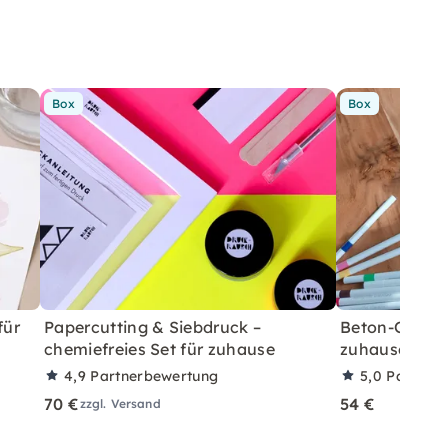
Box
Box
für
Papercutting & Siebdruck –
Beton-Ostera
chemiefreies Set für zuhause
zuhause mit A
4,9
Partnerbewertung
5,0
Partner
70 €
54 €
zzgl. Versand