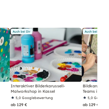
Auch bei Dir
Auch bei Dir
Interaktiver Bilderkarussell-
Bildkarussel
Malworkshop in Kassel
Teams in Dre
5,0
Googlebewertung
5,0
Googleb
ab 129 €
ab 129 €