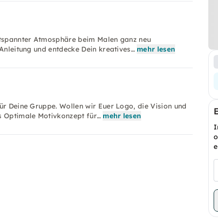
entspannter Atmosphäre beim Malen ganz neu
 Anleitung und entdecke Dein kreatives…
mehr lesen
ür Deine Gruppe. Wollen wir Euer Logo, die Vision und
s Optimale Motivkonzept für…
mehr lesen
I
o
e