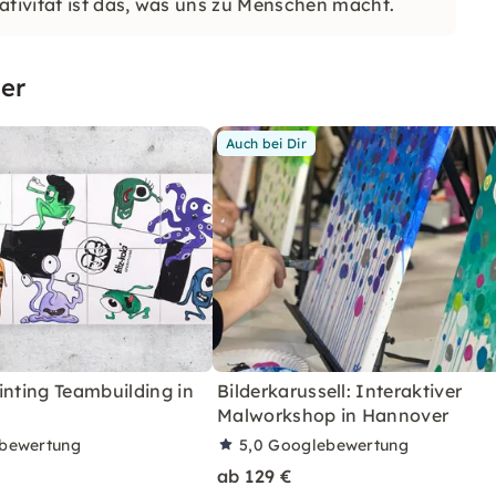
tivität ist das, was uns zu Menschen macht.
er
Auch bei Dir
inting Teambuilding in
Bilderkarussell: Interaktiver
Malworkshop in Hannover
bewertung
5,0
Googlebewertung
ab 129 €