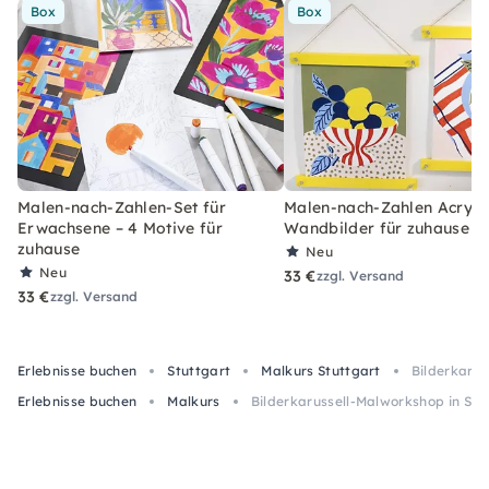
Box
Box
Malen-nach-Zahlen-Set für
Malen-nach-Zahlen Acryl-S
Erwachsene – 4 Motive für
Wandbilder für zuhause
zuhause
Neu
Neu
33 €
zzgl. Versand
33 €
zzgl. Versand
Erlebnisse buchen
Stuttgart
Malkurs Stuttgart
Bilderkarus
Erlebnisse buchen
Malkurs
Bilderkarussell-Malworkshop in Stu