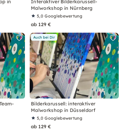
op in
Interaktiver Bilderkarussell-
Malworkshop in Nürnberg
5,0
Googlebewertung
ab 129 €
Auch bei Dir
 Team-
Bilderkarussell: interaktiver
Malworkshop in Düsseldorf
5,0
Googlebewertung
ab 129 €