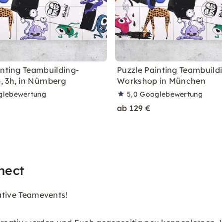
inting Teambuilding-
Puzzle Painting Teambuild
 3h, in Nürnberg
Workshop in München
glebewertung
5,0
Googlebewertung
ab 129 €
nect
eative Teamevents!