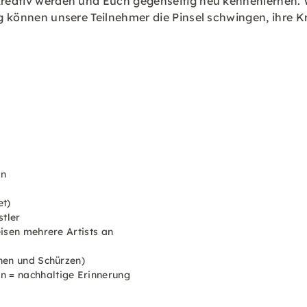
 kreativ werden und Euch gegenseitig neu kennenlernen. 
ung können unsere Teilnehmer die Pinsel schwingen, ihre 
an
et)
stler
eisen mehrere Artists an
chen und Schürzen)
n = nachhaltige Erinnerung