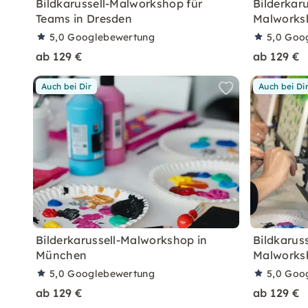
Bildkarussell-Malworkshop für
Bilderkaru
Teams in Dresden
Malworksh
5,0
Googlebewertung
5,0
Goo
ab 129 €
ab 129 €
Auch bei Dir
Auch bei Di
Bilderkarussell-Malworkshop in
Bildkaruss
München
Malworksh
5,0
Googlebewertung
5,0
Goo
ab 129 €
ab 129 €