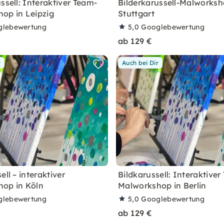
ssell: Interaktiver Team-
Bilderkarussell-Malworksh
op in Leipzig
Stuttgart
glebewertung
5,0
Googlebewertung
ab 129 €
r
Auch bei Dir
ell – interaktiver
Bildkarussell: Interaktiver
op in Köln
Malworkshop in Berlin
glebewertung
5,0
Googlebewertung
ab 129 €