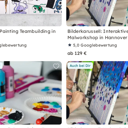
 Painting Teambuilding in
Bilderkarussell: Interaktiv
Malworkshop in Hannover
glebewertung
5,0
Googlebewertung
ab 129 €
r
Auch bei Dir