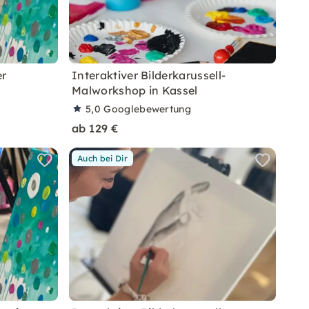
er
Interaktiver Bilderkarussell-
Malworkshop in Kassel
5,0
Googlebewertung
ab 129 €
Auch bei Dir