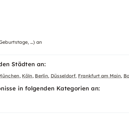
Geburtstage, …) an
nden Städten an:
München
Köln
Berlin
Düsseldorf
Frankfurt am Main
B
,
,
,
,
,
bnisse in folgenden Kategorien an: