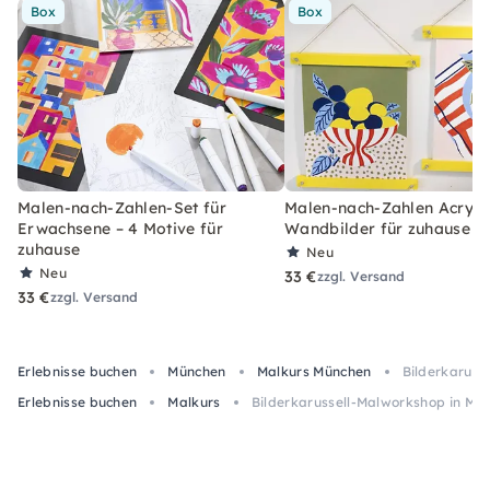
Box
Box
Malen-nach-Zahlen-Set für
Malen-nach-Zahlen Acryl-S
Erwachsene – 4 Motive für
Wandbilder für zuhause
zuhause
Neu
Neu
33 €
zzgl. Versand
33 €
zzgl. Versand
Erlebnisse buchen
München
Malkurs München
Bilderkaruss
Erlebnisse buchen
Malkurs
Bilderkarussell-Malworkshop in Mü