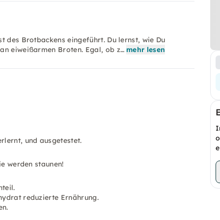
t des Brotbackens eingeführt. Du lernst, wie Du
 an eiweißarmen Broten. Egal, ob z…
mehr lesen
I
o
lernt, und ausgetestet.
e
Sie werden staunen!
teil.
nhydrat reduzierte Ernährung.
en.