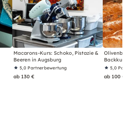
Macarons-Kurs: Schoko, Pistazie &
Olivenbrot &
Beeren in Augsburg
Backkurs in 
5,0
Partnerbewertung
5,0
Partner
ab 130 €
ab 100 €