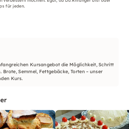
ten verbessern möchten. Egal, ob Du Anfänger bist oder
ps für jeden.
mfangreichen Kursangebot die Möglichkeit, Schritt
n. Brote, Semmel, Fettgebäcke, Torten – unser
nden Kurs.
er