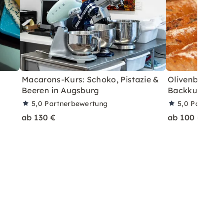
Macarons-Kurs: Schoko, Pistazie &
Olivenbrot &
Beeren in Augsburg
Backkurs in 
5,0
Partnerbewertung
5,0
Partner
ab 130 €
ab 100 €