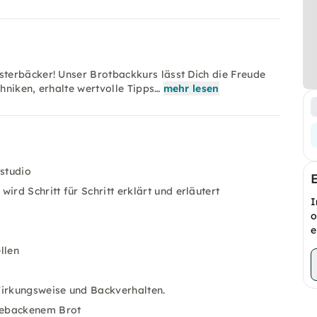
terbäcker! Unser Brotbackkurs lässt Dich die Freude
hniken, erhalte wertvolle Tipps…
mehr lesen
kstudio
d Schritt für Schritt erklärt und erläutert
I
o
e
llen
irkungsweise und Backverhalten.
 gebackenem Brot