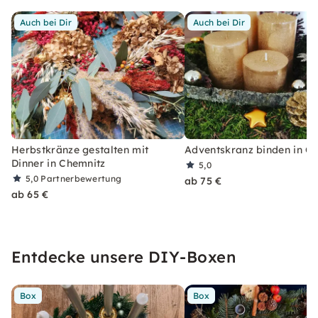
Auch bei Dir
Auch bei Dir
Herbstkränze gestalten mit
Adventskranz binden in C
Dinner in Chemnitz
5,0
5,0
Partnerbewertung
ab 75 €
ab 65 €
Entdecke unsere DIY-Boxen
Box
Box