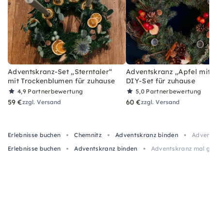
Adventskranz-Set „Sterntaler“
Adventskranz „Apfel mit Z
mit Trockenblumen für zuhause
DIY-Set für zuhause
4,9
Partnerbewertung
5,0
Partnerbewertung
59 €
60 €
zzgl. Versand
zzgl. Versand
Erlebnisse buchen
Chemnitz
Adventskranz binden
Adventsk
Erlebnisse buchen
Adventskranz binden
Adventskranz mal ganz