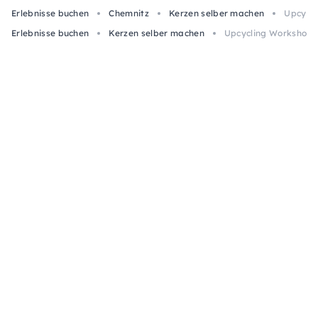
Erlebnisse buchen
Chemnitz
Kerzen selber machen
Upcycli
Erlebnisse buchen
Kerzen selber machen
Upcycling Workshop i