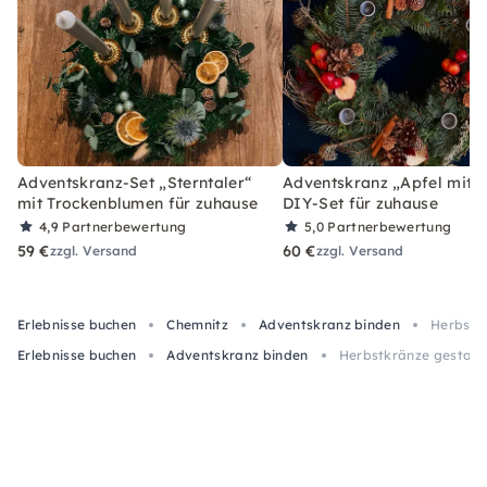
Adventskranz-Set „Sterntaler“
Adventskranz „Apfel mit Z
mit Trockenblumen für zuhause
DIY-Set für zuhause
4,9
Partnerbewertung
5,0
Partnerbewertung
59 €
60 €
zzgl. Versand
zzgl. Versand
Erlebnisse buchen
Chemnitz
Adventskranz binden
Herbstkr
Erlebnisse buchen
Adventskranz binden
Herbstkränze gestalte