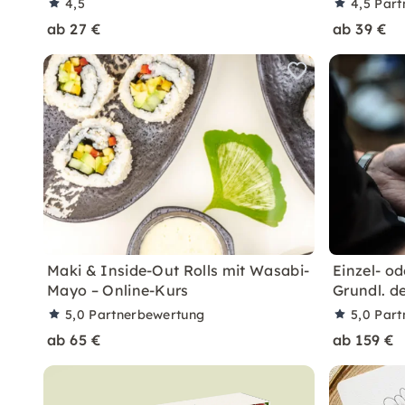
4,5
4,5
Part
ab 27 €
ab 39 €
Maki & Inside-Out Rolls mit Wasabi-
Einzel- od
Mayo – Online-Kurs
Grundl. d
5,0
Partnerbewertung
5,0
Part
ab 65 €
ab 159 €