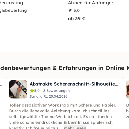
dentasting
Ahnen für Anfänger
glebewertung
3,0
ab 39 €
denbewertungen & Erfahrungen in Online 
An meinem Fenster“ - online
Abstrakte Scherenschnitt-Silhouetten – Online-Kurs
5,0 – 2 Bewertungen
Sandra R., 25.04.2026
Toller assoziativer Workshop mit Schere und Papier.
D
Durch die liebevolle Anleitung kam ich schnell ins
h
selbstgewählte Thema Weiblichkeit. Es entstanden
z
.
viele schöne eindrückliche Erkenntnisse spielerisch,
kreativ. Ich freue mich s
...
mehr lesen