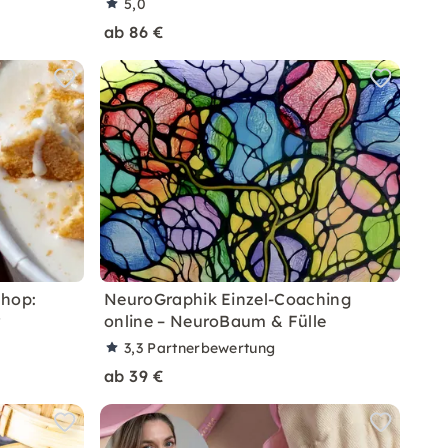
5,0
ab 86 €
shop:
NeuroGraphik Einzel-Coaching
r
online – NeuroBaum & Fülle
3,3
Partnerbewertung
ab 39 €