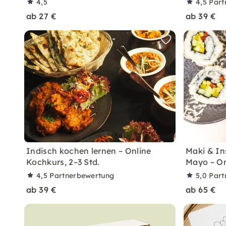
4,5
4,5
Part
ab 27 €
ab 39 €
Indisch kochen lernen – Online
Maki & In
Kochkurs, 2–3 Std.
Mayo – On
4,5
Partnerbewertung
5,0
Part
ab 39 €
ab 65 €