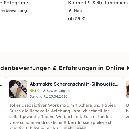
er Fotografie
Klarheit & Selbstoptimier
nerbewertung
Neu
ab 59 €
denbewertungen & Erfahrungen in Online 
An meinem Fenster“ - online
Abstrakte Scherenschnitt-Silhouetten – Online-Kurs
5,0 – 2 Bewertungen
Sandra R., 25.04.2026
Toller assoziativer Workshop mit Schere und Papier.
D
Durch die liebevolle Anleitung kam ich schnell ins
h
selbstgewählte Thema Weiblichkeit. Es entstanden
z
.
viele schöne eindrückliche Erkenntnisse spielerisch,
kreativ. Ich freue mich s
...
mehr lesen