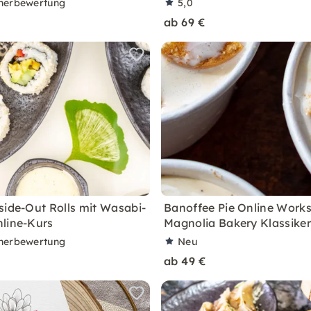
nerbewertung
5,0
ab 69 €
side-Out Rolls mit Wasabi-
Banoffee Pie Online Work
line-Kurs
Magnolia Bakery Klassike
nerbewertung
Neu
ab 49 €