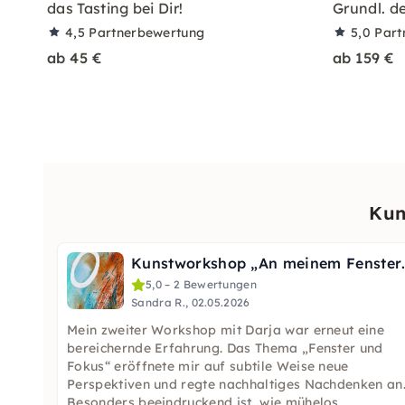
das Tasting bei Dir!
Grundl. d
4,5
Partnerbewertung
5,0
Part
ab 45 €
ab 159 €
Kun
Kunstworkshop „
5,0 – 2 Bewertungen
Sandra R., 02.05.2026
Mein zweiter Workshop mit Darja war erneut eine
bereichernde Erfahrung. Das Thema „Fenster und
Fokus“ eröffnete mir auf subtile Weise neue
Perspektiven und regte nachhaltiges Nachdenken an
Besonders beeindruckend ist, wie mühelos
...