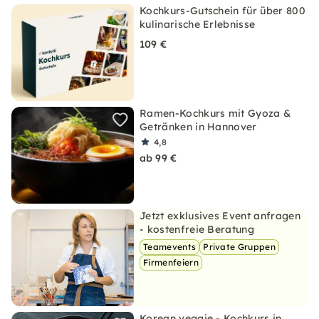
Kochkurs-Gutschein für über 800
kulinarische Erlebnisse
109 €
Ramen-Kochkurs mit Gyoza &
Getränken in Hannover
4,8
ab 99 €
Jetzt exklusives Event anfragen
- kostenfreie Beratung
Teamevents
Private Gruppen
Firmenfeiern
Korean veggie - Kochkurs in