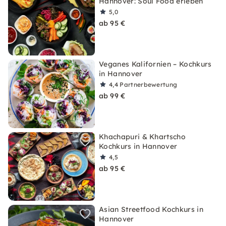
Hannover: Soul Food erleben
5,0
ab 95 €
Veganes Kalifornien – Kochkurs
in Hannover
4,4
Partnerbewertung
ab 99 €
Khachapuri & Khartscho
Kochkurs in Hannover
4,5
ab 95 €
Asian Streetfood Kochkurs in
Hannover