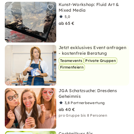
Kunst-Workshop: Fluid Art &
Mixed Media
5,0
ab 65 €
Jetzt exklusives Event anfragen
- kostenfreie Beratung
Teamevents
Private Gruppen
Firmenfeiern
JGA Schatzsuche: Dresdens
Geheimnis
3,8
Partnerbewertung
ab 40 €
pro Gruppe bis 8 Personen
Cocktailkurs für