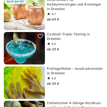
Auch bei Dir
Hobbymixologen und Einsteiger
in Dresden
4,7
ab 69 €
Cocktail-Triple: Tasting in
Dresden
5,0
ab 25 €
FreitagsMalen – Ausdrucksmalen
in Dresden
5,0
ab 35 €
Italienischer 4-Gänge-Kochkurs