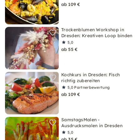
ab 109 €
Trockenblumen Workshop in
Dresden: Kreativen Loop binden
5,0
ab 55 €
Kochkurs in Dresden: Fisch
richtig zubereiten
5,0
Partnerbewertung
ab 109 €
SamstagsMalen -
Ausdrucksmalen in Dresden
5,0
ab 35 €