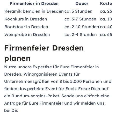
Firmenfeier in Dresden
Dauer
Kosten
Keramik bemalen in Dresden
ca. 3 Stunden
ca. 25-
Kochkurs in Dresden
ca. 3-7 Stunden
ca. 100
Bootstour in Dresden
ca. 2-10 Stunden
ca. 40-
Weinprobe in Dresden
ca. 2-4 Stunden
ca. 65-
Firmenfeier Dresden
planen
Nutze unsere Expertise für Eure Firmenfeier in
Dresden. Wir organisieren Events für
Unternehmensgrößen von 8 bis 5.000 Personen und
finden das perfekte Event für Euch. Freue Dich auf
ein Rundum-sorglos-Paket. Sende uns einfach eine
Anfrage für Eure Firmenfeier
und wir melden uns
bei Dir.