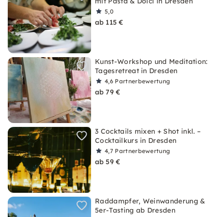
mit Pasta & Dolci in Dresden
5,0
ab 115 €
Kunst-Workshop und Meditation:
Tagesretreat in Dresden
4,6
Partnerbewertung
ab 79 €
3 Cocktails mixen + Shot inkl. –
Cocktailkurs in Dresden
4,7
Partnerbewertung
ab 59 €
Raddampfer, Weinwanderung &
5er-Tasting ab Dresden