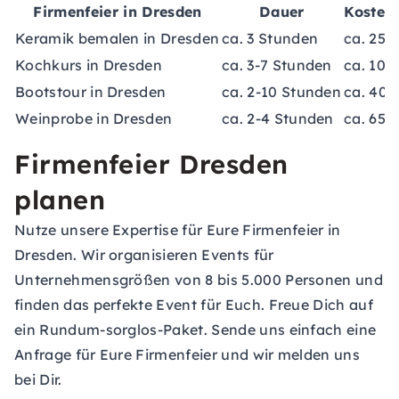
Firmenfeier in Dresden
Dauer
Kosten
Keramik bemalen in Dresden
ca. 3 Stunden
ca. 25-
Kochkurs in Dresden
ca. 3-7 Stunden
ca. 100
Bootstour in Dresden
ca. 2-10 Stunden
ca. 40-
Weinprobe in Dresden
ca. 2-4 Stunden
ca. 65-
Firmenfeier Dresden
planen
Nutze unsere Expertise für Eure Firmenfeier in
Dresden. Wir organisieren Events für
Unternehmensgrößen von 8 bis 5.000 Personen und
finden das perfekte Event für Euch. Freue Dich auf
ein Rundum-sorglos-Paket. Sende uns einfach eine
Anfrage für Eure Firmenfeier
und wir melden uns
bei Dir.