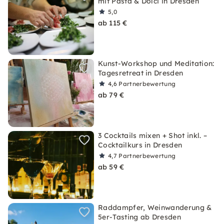
mit Pasta & Dolci in Dresden
5,0
ab 115 €
Kunst-Workshop und Meditation:
Tagesretreat in Dresden
4,6
Partnerbewertung
ab 79 €
3 Cocktails mixen + Shot inkl. –
Cocktailkurs in Dresden
4,7
Partnerbewertung
ab 59 €
Raddampfer, Weinwanderung &
5er-Tasting ab Dresden