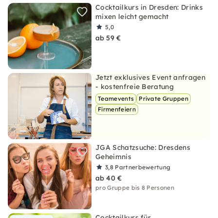
Cocktailkurs in Dresden: Drinks
mixen leicht gemacht
5,0
ab 59 €
Jetzt exklusives Event anfragen
- kostenfreie Beratung
Teamevents
Private Gruppen
Firmenfeiern
JGA Schatzsuche: Dresdens
Geheimnis
3,8
Partnerbewertung
ab 40 €
pro Gruppe bis 8 Personen
Cocktailkurs für