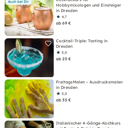
Auch bei Dir
Hobbymixologen und Einsteiger
in Dresden
4,7
ab 69 €
Cocktail-Triple: Tasting in
Dresden
5,0
ab 25 €
FreitagsMalen – Ausdrucksmalen
in Dresden
5,0
ab 35 €
Italienischer 4-Gänge-Kochkurs