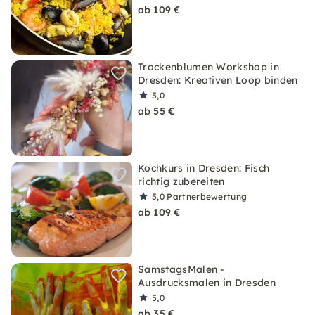
ab 109 €
Trockenblumen Workshop in
Dresden: Kreativen Loop binden
5,0
ab 55 €
Kochkurs in Dresden: Fisch
richtig zubereiten
5,0
Partnerbewertung
ab 109 €
SamstagsMalen -
Ausdrucksmalen in Dresden
5,0
ab 35 €