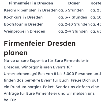
Firmenfeier in Dresden
Dauer
Kosten
Keramik bemalen in Dresden
ca. 3 Stunden
ca. 25-
Kochkurs in Dresden
ca. 3-7 Stunden
ca. 100
Bootstour in Dresden
ca. 2-10 Stunden
ca. 40-
Weinprobe in Dresden
ca. 2-4 Stunden
ca. 65-
Firmenfeier Dresden
planen
Nutze unsere Expertise für Eure Firmenfeier in
Dresden. Wir organisieren Events für
Unternehmensgrößen von 8 bis 5.000 Personen und
finden das perfekte Event für Euch. Freue Dich auf
ein Rundum-sorglos-Paket. Sende uns einfach eine
Anfrage für Eure Firmenfeier
und wir melden uns
bei Dir.