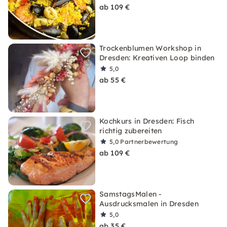
ab 109 €
Trockenblumen Workshop in
Dresden: Kreativen Loop binden
5,0
ab 55 €
Kochkurs in Dresden: Fisch
richtig zubereiten
5,0
Partnerbewertung
ab 109 €
SamstagsMalen -
Ausdrucksmalen in Dresden
5,0
ab 35 €