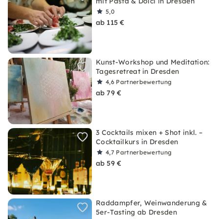
mit Pasta & Dolci in Dresden
5,0
ab 115 €
Kunst-Workshop und Meditation:
Tagesretreat in Dresden
4,6
Partnerbewertung
ab 79 €
3 Cocktails mixen + Shot inkl. –
Cocktailkurs in Dresden
4,7
Partnerbewertung
ab 59 €
Raddampfer, Weinwanderung &
5er-Tasting ab Dresden