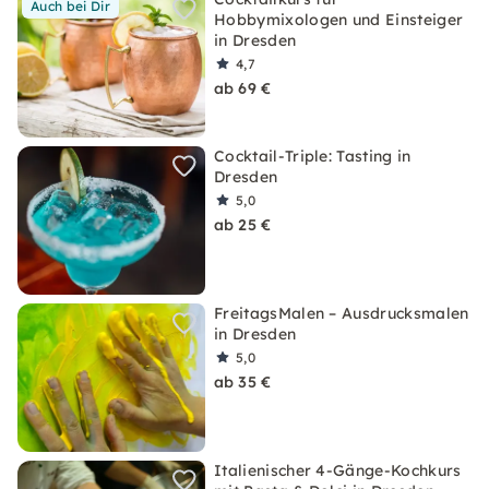
Auch bei Dir
Hobbymixologen und Einsteiger
in Dresden
4,7
ab 69 €
Cocktail-Triple: Tasting in
Dresden
5,0
ab 25 €
FreitagsMalen – Ausdrucksmalen
in Dresden
5,0
ab 35 €
Italienischer 4-Gänge-Kochkurs