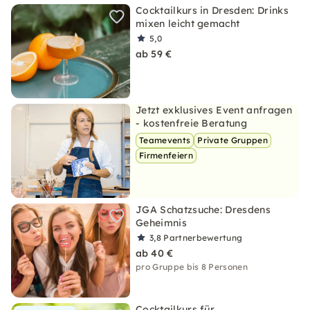
Cocktailkurs in Dresden: Drinks
mixen leicht gemacht
5,0
ab 59 €
Jetzt exklusives Event anfragen
- kostenfreie Beratung
Teamevents
Private Gruppen
Firmenfeiern
JGA Schatzsuche: Dresdens
Geheimnis
3,8
Partnerbewertung
ab 40 €
pro Gruppe bis 8 Personen
Cocktailkurs für