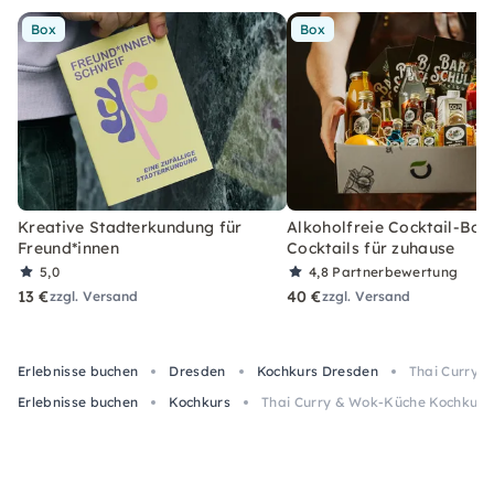
Box
Box
Kreative Stadterkundung für
Alkoholfreie Cocktail-Box
Freund*innen
Cocktails für zuhause
5,0
4,8
Partnerbewertung
13 €
40 €
zzgl. Versand
zzgl. Versand
Erlebnisse buchen
Dresden
Kochkurs Dresden
Thai Curry 
Erlebnisse buchen
Kochkurs
Thai Curry & Wok-Küche Kochkurs 