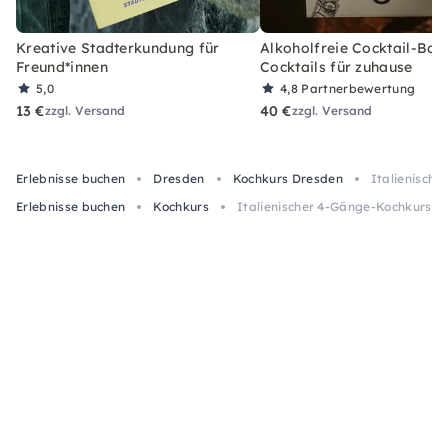
Kreative Stadterkundung für
Alkoholfreie Cocktail-Box
Freund*innen
Cocktails für zuhause
5,0
4,8
Partnerbewertung
13 €
40 €
zzgl. Versand
zzgl. Versand
Erlebnisse buchen
Dresden
Kochkurs Dresden
Italienische
Erlebnisse buchen
Kochkurs
Italienischer 4-Gänge-Kochkurs mi