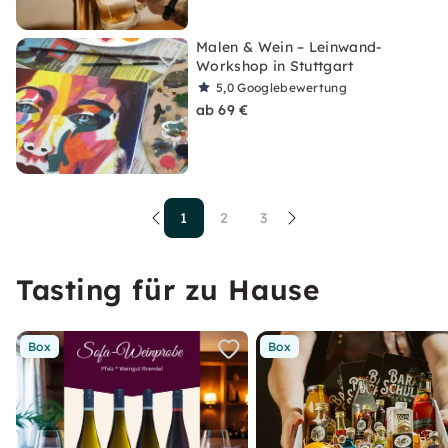
Malen & Wein – Leinwand-
Workshop in Stuttgart
5,0
Googlebewertung
ab 69 €
1
2
3
Tasting für zu Hause
Box
Box