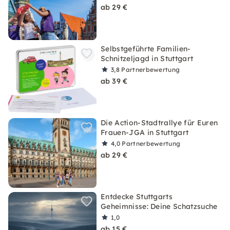
ab 29 €
Selbstgeführte Familien-
Schnitzeljagd in Stuttgart
3,8
Partnerbewertung
ab 39 €
Die Action-Stadtrallye für Euren
Frauen-JGA in Stuttgart
4,0
Partnerbewertung
ab 29 €
Entdecke Stuttgarts
Geheimnisse: Deine Schatzsuche
1,0
ab 15 €