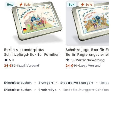
Box
Sale
Box
Sale
Berlin Alexanderplatz:
Schnitzeljagd-Box für Fami
Schnitzeljagd-Box für Familien
Berlin Regierungsviertel
5,0
5,0
Partnerbewertung
24 €
24 €
30 €
zzgl. Versand
30 €
zzgl. Versand
Erlebnisse buchen
Stuttgart
Stadtrallye Stuttgart
Entdeck
Erlebnisse buchen
Stadtrallye
Entdecke Stuttgarts Geheimniss