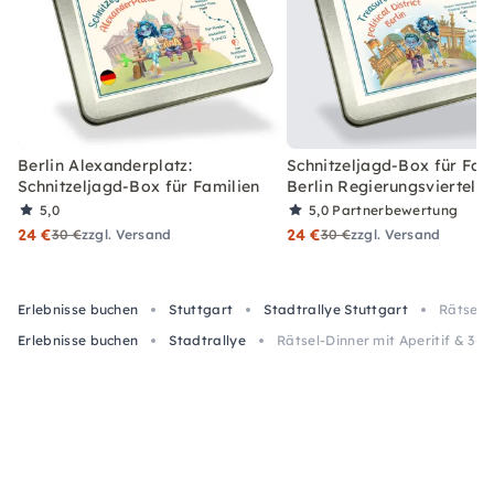
Berlin Alexanderplatz:
Schnitzeljagd-Box für Fami
Schnitzeljagd-Box für Familien
Berlin Regierungsviertel
5,0
5,0
Partnerbewertung
24 €
24 €
30 €
zzgl. Versand
30 €
zzgl. Versand
Erlebnisse buchen
Stuttgart
Stadtrallye Stuttgart
Rätsel-
Erlebnisse buchen
Stadtrallye
Rätsel-Dinner mit Aperitif & 3-