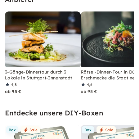
3-Gänge-Dinnertour durch 3
Rätsel-Dinner-Tour in Düss
Lokale in Stuttgart-Innenstadt
Erschmecke die Stadt neu
4,8
4,6
ab 95 €
ab 95 €
Entdecke unsere DIY-Boxen
Box
Sale
Box
Sale