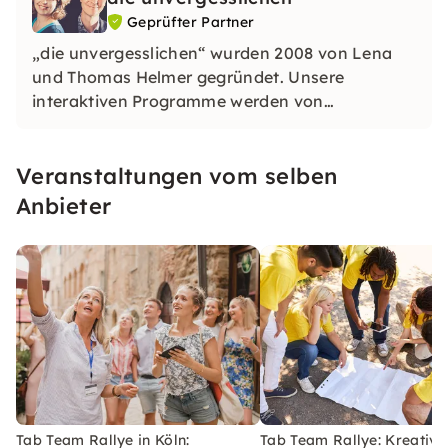
Geprüfter Partner
„die unvergesslichen“ wurden 2008 von Lena
und Thomas Helmer gegründet. Unsere
interaktiven Programme werden von
ausgebildeten Schauspielern durchgeführt und
bestechen durch Witz, Kreativität und viel
Veranstaltungen vom selben
Raum für individuelle Momente.
Anbieter
Tab Team Rallye in Köln:
Tab Team Rallye: Kreative