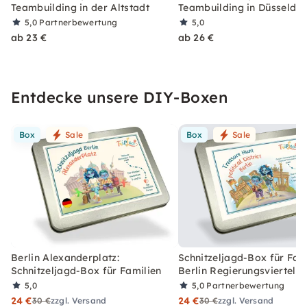
Teambuilding in der Altstadt
Teambuilding in Düsseldor
5,0
Partnerbewertung
5,0
ab 23 €
ab 26 €
Entdecke unsere DIY-Boxen
Box
Sale
Box
Sale
Berlin Alexanderplatz:
Schnitzeljagd-Box für Fami
Schnitzeljagd-Box für Familien
Berlin Regierungsviertel
5,0
5,0
Partnerbewertung
24 €
24 €
30 €
zzgl. Versand
30 €
zzgl. Versand