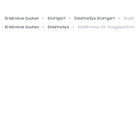
Erlebnisse buchen
Stuttgart
Stadtrallye Stuttgart
Stadtral
Erlebnisse buchen
Stadtrallye
Stadtrallye für Junggesellinnen