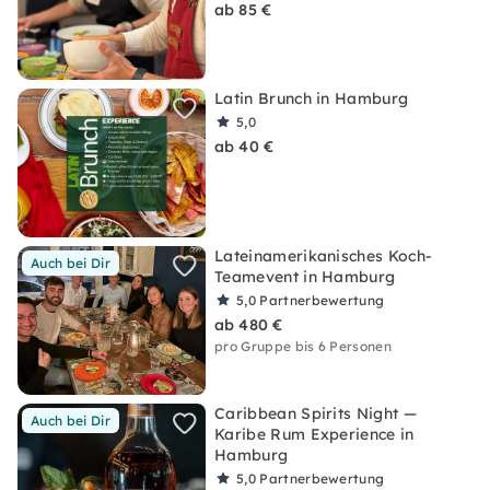
ab 85 €
Latin Brunch in Hamburg
5,0
ab 40 €
Lateinamerikanisches Koch-
Auch bei Dir
Teamevent in Hamburg
5,0
Partnerbewertung
ab 480 €
pro Gruppe bis 6 Personen
Caribbean Spirits Night —
Auch bei Dir
Karibe Rum Experience in
Hamburg
5,0
Partnerbewertung