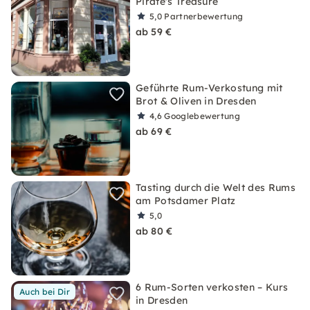
Pirate's Treasure
5,0
Partnerbewertung
ab 59 €
Geführte Rum-Verkostung mit
Brot & Oliven in Dresden
4,6
Googlebewertung
ab 69 €
Tasting durch die Welt des Rums
am Potsdamer Platz
5,0
ab 80 €
6 Rum-Sorten verkosten – Kurs
Auch bei Dir
in Dresden