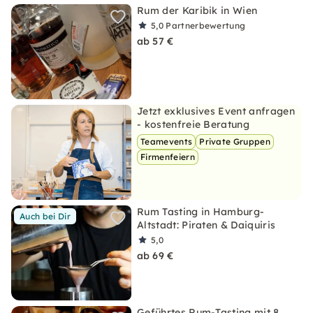
Rum der Karibik in Wien
5,0
Partnerbewertung
ab 57 €
Jetzt exklusives Event anfragen
- kostenfreie Beratung
Teamevents
Private Gruppen
Firmenfeiern
Rum Tasting in Hamburg-
Auch bei Dir
Altstadt: Piraten & Daiquiris
5,0
ab 69 €
Geführtes Rum-Tasting mit 8