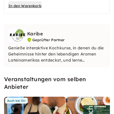
Weinbegleitung.
In den Warenkorb
Genieße ausgewählte Weine passend zu den
Gängen – während des gesamten Abends und
in entspannter Atmosphäre.
Ideal für alle, die Genuss und Tiefe schätzen.
Karibe
Geprüfter Partner
Genieße interaktive Kochkurse, in denen du die
Geheimnisse hinter den lebendigen Aromen
Lateinamerikas entdeckst, und lerne
gleichzeitig die Geschichten und die Kultur
kennen, die jedes Gericht zu etwas Besonderem
Veranstaltungen vom selben
machen. Bei Karibe feiern wir die Freude,
miteinander zu teilen und Kontakte zu knüpfen,
Anbieter
während wir gutes Essen genießen. Lass uns
zusammenkommen!
Auch bei Dir