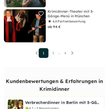
Krimidinner-Theater mit 3-
Gänge-Menü in München
4,0
Partnerbewertung
ab 94 €
1
2
4
...
Kundenbewertungen & Erfahrungen in
Krimidinner
Verbrecherdinner in Berlin mit 3-Gänge-Menü
4,7 – 3 Bewertungen