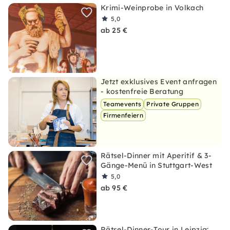
Krimi-Weinprobe in Volkach
5,0
ab 25 €
Jetzt exklusives Event anfragen
- kostenfreie Beratung
Teamevents
Private Gruppen
Firmenfeiern
Rätsel-Dinner mit Aperitif & 3-
Gänge-Menü in Stuttgart-West
5,0
ab 95 €
Rätsel-Dinner-Tour in Leipzig: