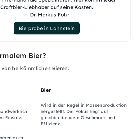
Craftbier-Liebhaber auf seine Kosten.
— Dr. Markus Fohr
Bierprobe in Lahnstein
ormalem Bier?
n von herkömmlichen Bieren:
Bier
Wird in der Regel in Massenproduktion
handwerklich
hergestellt. Der Fokus liegt auf
m Einsatz.
gleichbleibendem Geschmack und
Effizienz.
ommen auch