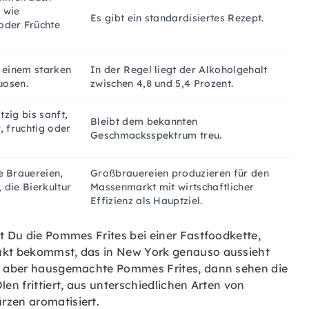
 wie
Es gibt ein standardisiertes Rezept.
oder Früchte
u einem starken
In der Regel liegt der Alkoholgehalt
uosen.
zwischen 4,8 und 5,4 Prozent.
tzig bis sanft,
Bleibt dem bekannten
r, fruchtig oder
Geschmacksspektrum treu.
e Brauereien,
Großbrauereien produzieren für den
 die Bierkultur
Massenmarkt mit wirtschaftlicher
Effizienz als Hauptziel.
st Du die Pommes Frites bei einer Fastfoodkette,
dukt bekommst, das in New York genauso aussieht
 Du aber hausgemachte Pommes Frites, dann sehen die
len frittiert, aus unterschiedlichen Arten von
rzen aromatisiert.