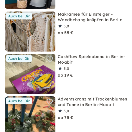
Makramee für Einsteiger -
Auch bei Dir
Wandbehang knüpfen in Berlin
5,0
ab 55 €
Cashflow Spieleabend in Berlin-
Auch bei Dir
Moabit
5,0
ab 19 €
Adventskranz mit Trockenblumen
Auch bei Dir
und Tanne in Berlin-Moabit
5,0
ab 75 €