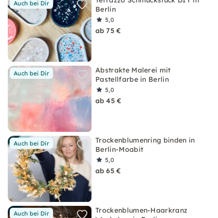
Terrazzo Schmuckstück DIY in
Auch bei Dir
Berlin
5,0
ab 75 €
Abstrakte Malerei mit
Auch bei Dir
Pastellfarbe in Berlin
5,0
ab 45 €
Trockenblumenring binden in
Auch bei Dir
Berlin-Moabit
5,0
ab 65 €
Trockenblumen-Haarkranz
Auch bei Dir