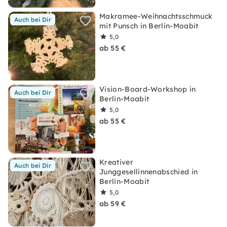
Makramee-Weihnachtsschmuck
Auch bei Dir
mit Punsch in Berlin-Moabit
5,0
ab 55 €
Vision-Board-Workshop in
Auch bei Dir
Berlin-Moabit
5,0
ab 55 €
Kreativer
Auch bei Dir
Junggesellinnenabschied in
Berlin-Moabit
5,0
ab 59 €