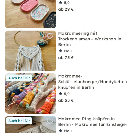
5,0
ab 29 €
Makrameering mit
Trockenblumen – Workshop in
Berlin
Neu
ab 75 €
Makramee-
Auch bei Dir
Schlüsselanhänger/Handyketten
knüpfen in Berlin
5,0
ab 55 €
Makramee Ring knüpfen in
Auch bei Dir
Berlin - Makramee für Einsteiger
Neu