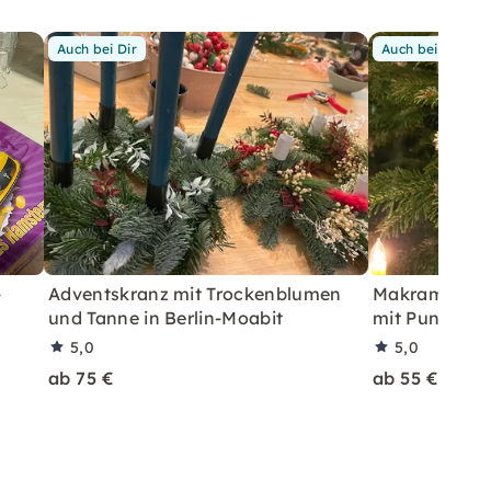
Auch bei Dir
Auch bei Dir
-
Adventskranz mit Trockenblumen
Makramee-W
und Tanne in Berlin-Moabit
mit Punsch in
5,0
5,0
ab 75 €
ab 55 €