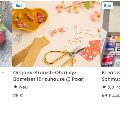
Box
Box
 –
Origami-Kranich-Ohrringe
Kreativzeit z
Bastelset für zuhause (3 Paar)
Schmuck aus
Neu
5,0
Partner
25 €
69 €
zzgl. Versa