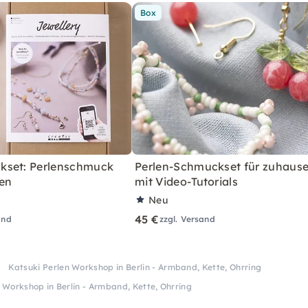
Box
kset: Perlenschmuck
Perlen-Schmuckset für zuhause
en
mit Video-Tutorials
Neu
45 €
and
zzgl. Versand
Katsuki Perlen Workshop in Berlin - Armband, Kette, Ohrring
 Workshop in Berlin - Armband, Kette, Ohrring