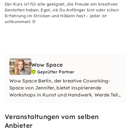
Der Kurs ist für alle geeignet, die Freude am kreativen
Gestalten haben. Egal, ob Du Anfänger bist oder schon
Erfahrung im Stricken und Häkeln hast – jeder ist
willkommen! 🌸
Wow Space
Geprüfter Partner
Wow Space Berlin, der kreative Coworking-
Space von Jennifer, bietet inspirierende
Workshops in Kunst und Handwerk. Werde Teil
unserer Workshops, entdecke Deine kreative
Seite und sammle einzigartige Erinnerungen in
Veranstaltungen vom selben
unserem Wow Space in Berlin.
Anbieter