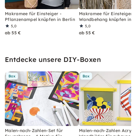
Makramee für Einsteiger -
Makramee für Einsteiger -
Pflanzenampel knüpfen in Berlin
Wandbehang knüpfen in Be
5,0
5,0
ab 55 €
ab 55 €
Entdecke unsere DIY-Boxen
Box
Box
Malen-nach-Zahlen-Set für
Malen-nach-Zahlen Acryl-S