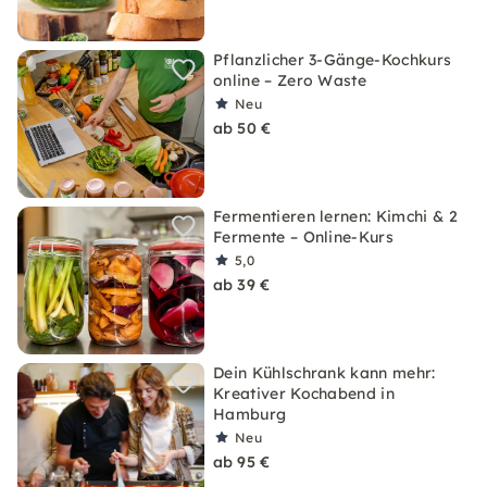
Pflanzlicher 3-Gänge-Kochkurs
online – Zero Waste
Neu
ab 50 €
Fermentieren lernen: Kimchi & 2
Fermente – Online-Kurs
5,0
ab 39 €
Dein Kühlschrank kann mehr:
Kreativer Kochabend in
Hamburg
Neu
ab 95 €