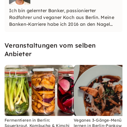
Ich bin gelernter Banker, passionierter
Radfahrer und veganer Koch aus Berlin. Meine
Banken-Karriere habe ich 2016 an den Nagel
gehängt, um mich in einem buddhistischen
Kloster und auf Reisen zu finden und meine
Veranstaltungen vom selben
Leidenschaft fürs Kochen neu zu entdecken.
Anbieter
Fermentieren in Berlin:
Veganes 3-Gänge-Menü k
Sauerkraut, Kombucha & Kimchi
lernen in Berlin-Pankow